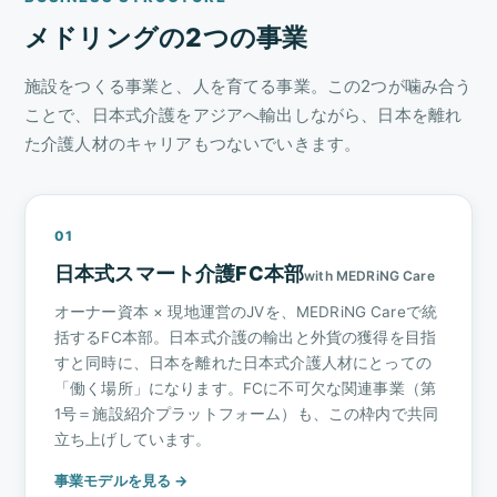
メドリングの2つの事業
施設をつくる事業と、人を育てる事業。この2つが噛み合う
ことで、日本式介護をアジアへ輸出しながら、日本を離れ
た介護人材のキャリアもつないでいきます。
01
日本式スマート介護FC本部
with MEDRiNG Care
オーナー資本 × 現地運営のJVを、MEDRiNG Careで統
括するFC本部。日本式介護の輸出と外貨の獲得を目指
すと同時に、日本を離れた日本式介護人材にとっての
「働く場所」になります。FCに不可欠な関連事業（第
1号＝施設紹介プラットフォーム）も、この枠内で共同
立ち上げしています。
事業モデルを見る →