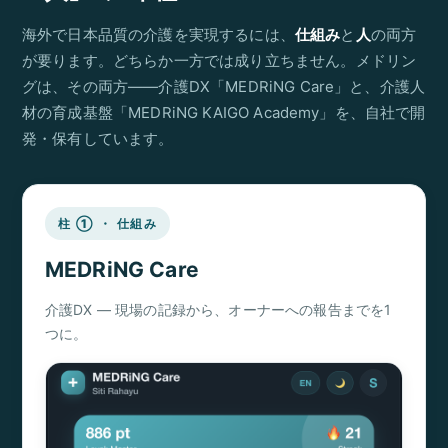
海外で日本品質の介護を実現するには、
仕組み
と
人
の両方
が要ります。どちらか一方では成り立ちません。メドリン
グは、その両方——介護DX「MEDRiNG Care」と、介護人
材の育成基盤「MEDRiNG KAIGO Academy」を、自社で開
発・保有しています。
柱 ① ・ 仕組み
MEDRiNG Care
介護DX ― 現場の記録から、オーナーへの報告までを1
つに。