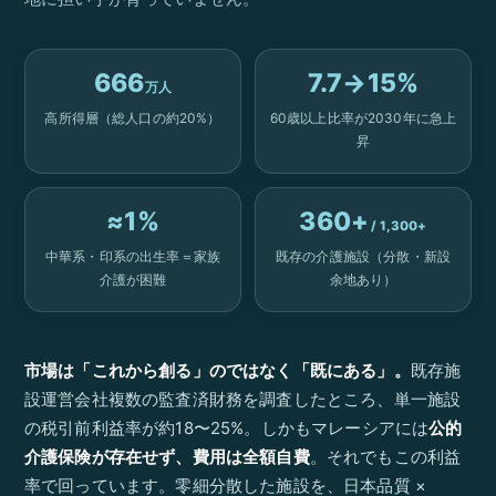
666
7.7→15%
万人
高所得層（総人口の約20%）
60歳以上比率が2030年に急上
昇
≈1%
360+
/ 1,300+
中華系・印系の出生率＝家族
既存の介護施設（分散・新設
介護が困難
余地あり）
市場は「これから創る」のではなく「既にある」。
既存施
設運営会社複数の監査済財務を調査したところ、単一施設
の税引前利益率が約18〜25%。しかもマレーシアには
公的
介護保険が存在せず、費用は全額自費
。それでもこの利益
率で回っています。零細分散した施設を、日本品質 ×