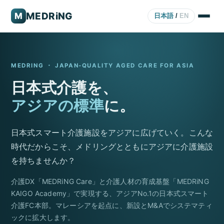
MEDRiNG
M
日本語
/
EN
MEDRING ・ JAPAN-QUALITY AGED CARE FOR ASIA
日本式介護を、
アジアの標準
に。
日本式スマート介護施設をアジアに広げていく。こんな
時代だからこそ、メドリングとともにアジアに介護施設
を持ちませんか？
介護DX「MEDRiNG Care」と介護人材の育成基盤「MEDRiNG
KAIGO Academy」で実現する、アジアNo.1の日本式スマート
介護FC本部。マレーシアを起点に、新設とM&Aでシステマティ
ックに拡大します。