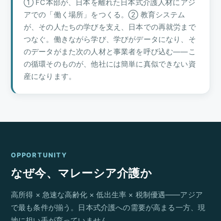
① FC本部が、日本を離れた日本式介護人材にアジ
アでの「働く場所」をつくる。② 教育システム
が、その人たちの学びを支え、日本での再就労まで
つなぐ。働きながら学び、学びがデータになり、そ
のデータがまた次の人材と事業者を呼び込む——こ
の循環そのものが、他社には簡単に真似できない資
産になります。
OPPORTUNITY
なぜ今、マレーシア介護か
高所得 × 急速な高齢化 × 低出生率 × 税制優遇——アジア
で最も条件が揃う。日本式介護への需要が高まる一方、現
地に担い手が育っていません。