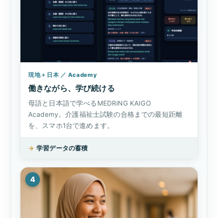
現地＋日本 ／ Academy
働きながら、学び続ける
母語と日本語で学べるMEDRiNG KAIGO
Academy。介護福祉士試験の合格までの最短距離
を、スマホ1台で進めます。
→
学習データの蓄積
4