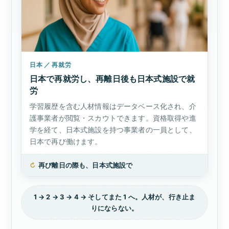
日本 ／ 再就労
日本で再就労し、再離日後も日本式施設で就
労
学習履歴を含む人材情報はデータベース化され、介
護事業者が閲覧・スカウトできます。資格取得や進
学を経て、日本式施設を持つ事業者の一員として、
日本で再び働けます。
↻
再び離日の際も、日本式施設で
1 → 2 → 3 → 4 → そしてまた 1 へ。人材が、行き止ま
りにならない。