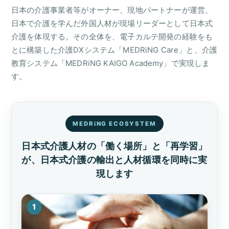
日本の介護事業者等がオーナー、現地パートナーが運営、
日本で介護を学んだ外国人材が現場リーダーとして日本式
介護を体現する。その全体を、電子カルテ開発の経験をも
とに構築した介護DXシステム「MEDRiNG Care」と、介護
教育システム「MEDRiNG KAIGO Academy」で実現しま
す。
MEDRiNG ECOSYSTEM
日本式介護人材の「働く場所」と「再学習」
が、
日本式介護の輸出と人材循環を同時に実
現します
1