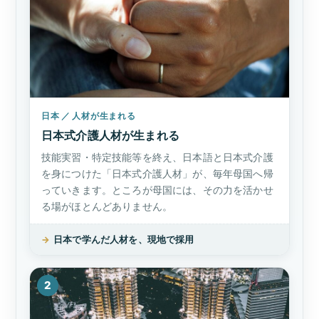
日本 ／ 人材が生まれる
日本式介護人材が生まれる
技能実習・特定技能等を終え、日本語と日本式介護
を身につけた「日本式介護人材」が、毎年母国へ帰
っていきます。ところが母国には、その力を活かせ
る場がほとんどありません。
→
日本で学んだ人材を、現地で採用
2