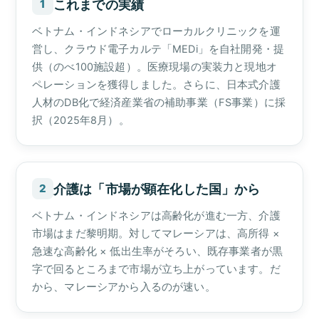
これまでの実績
1
ベトナム・インドネシアでローカルクリニックを運
営し、クラウド電子カルテ「MEDi」を自社開発・提
供（のべ100施設超）。医療現場の実装力と現地オ
ペレーションを獲得しました。さらに、日本式介護
人材のDB化で経済産業省の補助事業（FS事業）に採
択（2025年8月）。
介護は「市場が顕在化した国」から
2
ベトナム・インドネシアは高齢化が進む一方、介護
市場はまだ黎明期。対してマレーシアは、高所得 ×
急速な高齢化 × 低出生率がそろい、既存事業者が黒
字で回るところまで市場が立ち上がっています。だ
から、マレーシアから入るのが速い。