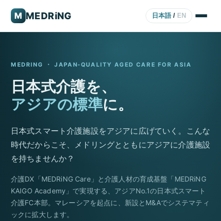
MEDRiNG
M
日本語
/
EN
MEDRING ・ JAPAN-QUALITY AGED CARE FOR ASIA
日本式介護を、
アジアの標準
に。
日本式スマート介護施設をアジアに広げていく。こんな
時代だからこそ、メドリングとともにアジアに介護施設
を持ちませんか？
介護DX「MEDRiNG Care」と介護人材の育成基盤「MEDRiNG
KAIGO Academy」で実現する、アジアNo.1の日本式スマート
介護FC本部。マレーシアを起点に、新設とM&Aでシステマティ
ックに拡大します。