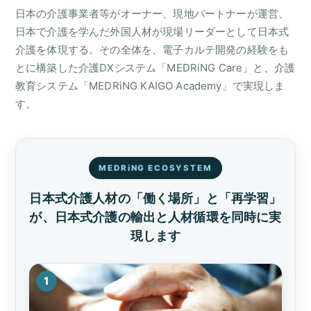
日本の介護事業者等がオーナー、現地パートナーが運営、
日本で介護を学んだ外国人材が現場リーダーとして日本式
介護を体現する。その全体を、電子カルテ開発の経験をも
とに構築した介護DXシステム「MEDRiNG Care」と、介護
教育システム「MEDRiNG KAIGO Academy」で実現しま
す。
MEDRiNG ECOSYSTEM
日本式介護人材の「働く場所」と「再学習」
が、
日本式介護の輸出と人材循環を同時に実
現します
1