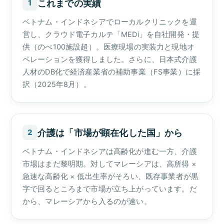
これまでの実績
1
ベトナム・インドネシアでローカルクリニックを運
営し、クラウド電子カルテ「MEDi」を自社開発・提
供（のべ100施設超）。医療現場の実装力と現地オ
ペレーションを獲得しました。さらに、日本式介護
人材のDB化で経済産業省の補助事業（FS事業）に採
択（2025年8月）。
介護は「市場が顕在化した国」から
2
ベトナム・インドネシアは高齢化が進む一方、介護
市場はまだ黎明期。対してマレーシアは、高所得 ×
急速な高齢化 × 低出生率がそろい、既存事業者が黒
字で回るところまで市場が立ち上がっています。だ
から、マレーシアから入るのが速い。