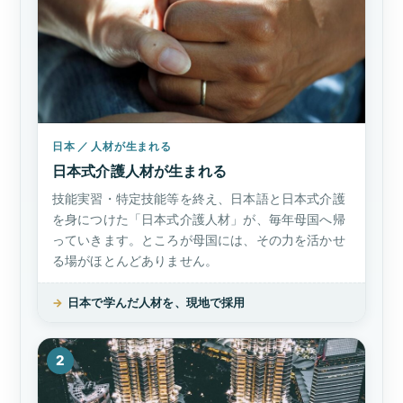
日本 ／ 人材が生まれる
日本式介護人材が生まれる
技能実習・特定技能等を終え、日本語と日本式介護
を身につけた「日本式介護人材」が、毎年母国へ帰
っていきます。ところが母国には、その力を活かせ
る場がほとんどありません。
→
日本で学んだ人材を、現地で採用
2