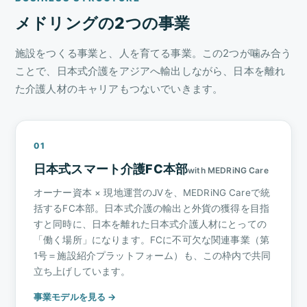
メドリングの2つの事業
施設をつくる事業と、人を育てる事業。この2つが噛み合う
ことで、日本式介護をアジアへ輸出しながら、日本を離れ
た介護人材のキャリアもつないでいきます。
01
日本式スマート介護FC本部
with MEDRiNG Care
オーナー資本 × 現地運営のJVを、MEDRiNG Careで統
括するFC本部。日本式介護の輸出と外貨の獲得を目指
すと同時に、日本を離れた日本式介護人材にとっての
「働く場所」になります。FCに不可欠な関連事業（第
1号＝施設紹介プラットフォーム）も、この枠内で共同
立ち上げしています。
事業モデルを見る →