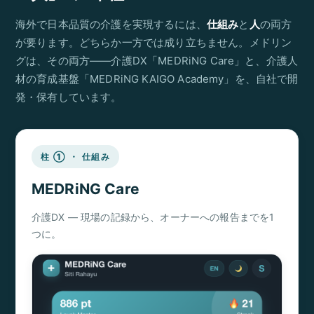
海外で日本品質の介護を実現するには、
仕組み
と
人
の両方
が要ります。どちらか一方では成り立ちません。メドリン
グは、その両方——介護DX「MEDRiNG Care」と、介護人
材の育成基盤「MEDRiNG KAIGO Academy」を、自社で開
発・保有しています。
柱 ① ・ 仕組み
MEDRiNG Care
介護DX ― 現場の記録から、オーナーへの報告までを1
つに。