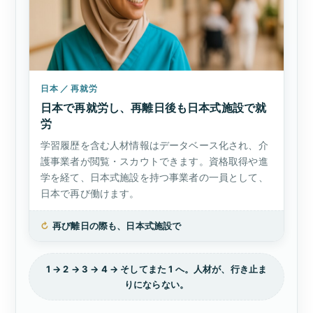
日本 ／ 再就労
日本で再就労し、再離日後も日本式施設で就
労
学習履歴を含む人材情報はデータベース化され、介
護事業者が閲覧・スカウトできます。資格取得や進
学を経て、日本式施設を持つ事業者の一員として、
日本で再び働けます。
↻
再び離日の際も、日本式施設で
1 → 2 → 3 → 4 → そしてまた 1 へ。人材が、行き止ま
りにならない。