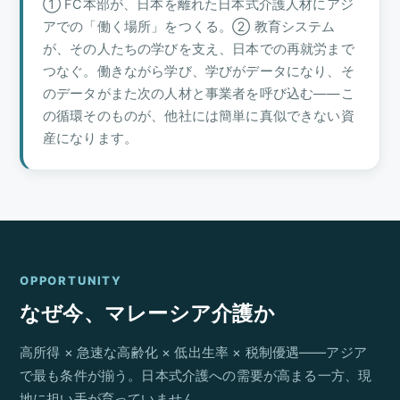
① FC本部が、日本を離れた日本式介護人材にアジ
アでの「働く場所」をつくる。② 教育システム
が、その人たちの学びを支え、日本での再就労まで
つなぐ。働きながら学び、学びがデータになり、そ
のデータがまた次の人材と事業者を呼び込む——こ
の循環そのものが、他社には簡単に真似できない資
産になります。
OPPORTUNITY
なぜ今、マレーシア介護か
高所得 × 急速な高齢化 × 低出生率 × 税制優遇——アジア
で最も条件が揃う。日本式介護への需要が高まる一方、現
地に担い手が育っていません。