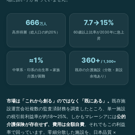
666
7.7→15%
万人
高所得層（総人口の約20%）
60歳以上比率が2030年に急上
昇
≈1%
360+
/ 1,300+
中華系・印系の出生率＝家族
既存の介護施設（分散・新設
介護が困難
余地あり）
市場は「これから創る」のではなく「既にある」。
既存施
設運営会社複数の監査済財務を調査したところ、単一施設
の税引前利益率が約18〜25%。しかもマレーシアには
公的
介護保険が存在せず、費用は全額自費
。それでもこの利益
率で回っています。零細分散した施設を、日本品質 ×