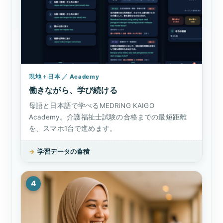
現地＋日本 ／ Academy
働きながら、学び続ける
母語と日本語で学べるMEDRiNG KAIGO
Academy。介護福祉士試験の合格までの最短距離
を、スマホ1台で進めます。
→
学習データの蓄積
4