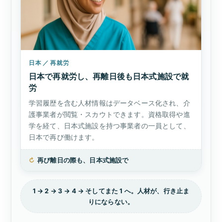
日本 ／ 再就労
日本で再就労し、再離日後も日本式施設で就
労
学習履歴を含む人材情報はデータベース化され、介
護事業者が閲覧・スカウトできます。資格取得や進
学を経て、日本式施設を持つ事業者の一員として、
日本で再び働けます。
↻
再び離日の際も、日本式施設で
1 → 2 → 3 → 4 → そしてまた 1 へ。人材が、行き止ま
りにならない。