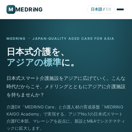
MEDRiNG
M
日本語
/
EN
MEDRING ・ JAPAN-QUALITY AGED CARE FOR ASIA
日本式介護を、
アジアの標準
に。
日本式スマート介護施設をアジアに広げていく。こんな
時代だからこそ、メドリングとともにアジアに介護施設
を持ちませんか？
介護DX「MEDRiNG Care」と介護人材の育成基盤「MEDRiNG
KAIGO Academy」で実現する、アジアNo.1の日本式スマート
介護FC本部。マレーシアを起点に、新設とM&Aでシステマティ
ックに拡大します。