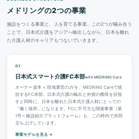
メドリングの2つの事業
施設をつくる事業と、人を育てる事業。この2つが噛み合う
ことで、日本式介護をアジアへ輸出しながら、日本を離れ
た介護人材のキャリアもつないでいきます。
01
日本式スマート介護FC本部
with MEDRiNG Care
オーナー資本 × 現地運営のJVを、MEDRiNG Careで統
括するFC本部。日本式介護の輸出と外貨の獲得を目指
すと同時に、日本を離れた日本式介護人材にとっての
「働く場所」になります。FCに不可欠な関連事業（第
1号＝施設紹介プラットフォーム）も、この枠内で共同
立ち上げしています。
事業モデルを見る →