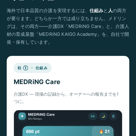
海外で日本品質の介護を実現するには、
仕組み
と
人
の両方
が要ります。どちらか一方では成り立ちません。メドリン
グは、その両方——介護DX「MEDRiNG Care」と、介護人
材の育成基盤「MEDRiNG KAIGO Academy」を、自社で開
発・保有しています。
柱 ① ・ 仕組み
MEDRiNG Care
介護DX ― 現場の記録から、オーナーへの報告までを1
つに。