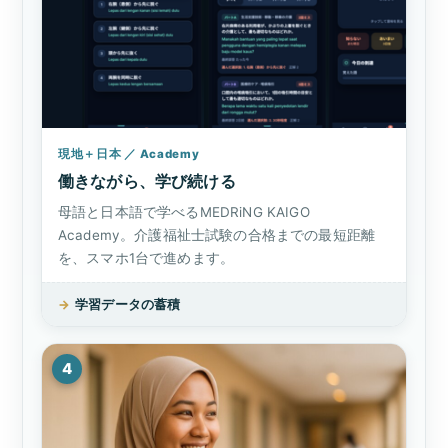
現地＋日本 ／ Academy
働きながら、学び続ける
母語と日本語で学べるMEDRiNG KAIGO
Academy。介護福祉士試験の合格までの最短距離
を、スマホ1台で進めます。
→
学習データの蓄積
4