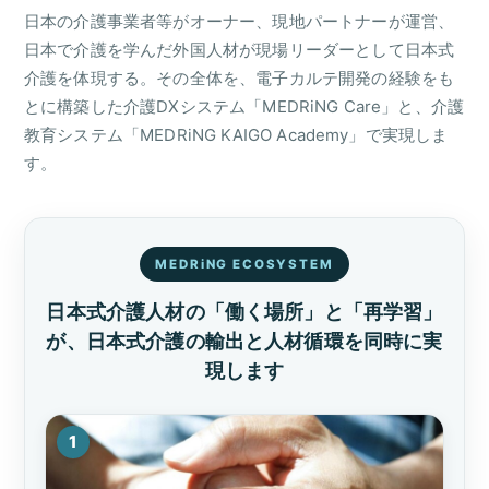
日本の介護事業者等がオーナー、現地パートナーが運営、
日本で介護を学んだ外国人材が現場リーダーとして日本式
介護を体現する。その全体を、電子カルテ開発の経験をも
とに構築した介護DXシステム「MEDRiNG Care」と、介護
教育システム「MEDRiNG KAIGO Academy」で実現しま
す。
MEDRiNG ECOSYSTEM
日本式介護人材の「働く場所」と「再学習」
が、
日本式介護の輸出と人材循環を同時に実
現します
1