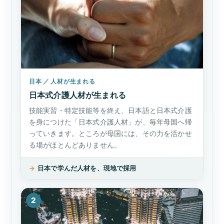
日本 ／ 人材が生まれる
日本式介護人材が生まれる
技能実習・特定技能等を終え、日本語と日本式介護
を身につけた「日本式介護人材」が、毎年母国へ帰
っていきます。ところが母国には、その力を活かせ
る場がほとんどありません。
→
日本で学んだ人材を、現地で採用
2