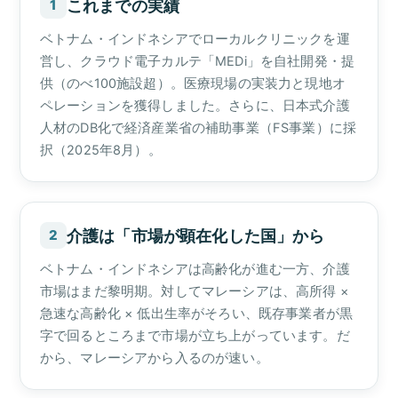
これまでの実績
1
ベトナム・インドネシアでローカルクリニックを運
営し、クラウド電子カルテ「MEDi」を自社開発・提
供（のべ100施設超）。医療現場の実装力と現地オ
ペレーションを獲得しました。さらに、日本式介護
人材のDB化で経済産業省の補助事業（FS事業）に採
択（2025年8月）。
介護は「市場が顕在化した国」から
2
ベトナム・インドネシアは高齢化が進む一方、介護
市場はまだ黎明期。対してマレーシアは、高所得 ×
急速な高齢化 × 低出生率がそろい、既存事業者が黒
字で回るところまで市場が立ち上がっています。だ
から、マレーシアから入るのが速い。