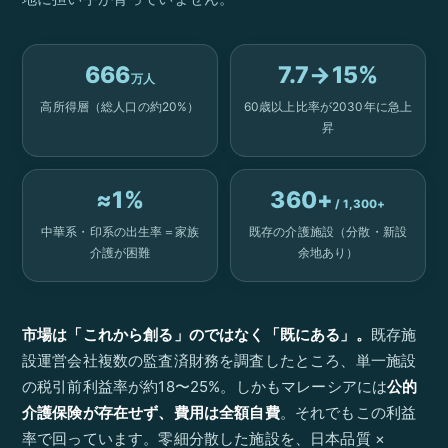
666
7.7→15%
万人
高所得層（総人口の約20%）
60歳以上比率が2030年に急上
昇
≈1%
360+
/ 1,300+
中華系・印系の出生率＝家族
既存の介護施設（分散・新設
介護が困難
余地あり）
市場は「これから創る」のではなく「既にある」。
既存施
設運営会社複数の監査済財務を調査したところ、単一施設
の税引前利益率が約18〜25%。しかもマレーシアには
公的
介護保険が存在せず、費用は全額自費
。それでもこの利益
率で回っています。零細分散した施設を、日本品質 ×