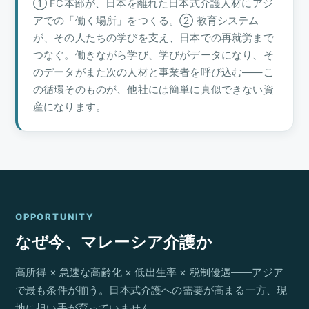
① FC本部が、日本を離れた日本式介護人材にアジ
アでの「働く場所」をつくる。② 教育システム
が、その人たちの学びを支え、日本での再就労まで
つなぐ。働きながら学び、学びがデータになり、そ
のデータがまた次の人材と事業者を呼び込む——こ
の循環そのものが、他社には簡単に真似できない資
産になります。
OPPORTUNITY
なぜ今、マレーシア介護か
高所得 × 急速な高齢化 × 低出生率 × 税制優遇——アジア
で最も条件が揃う。日本式介護への需要が高まる一方、現
地に担い手が育っていません。